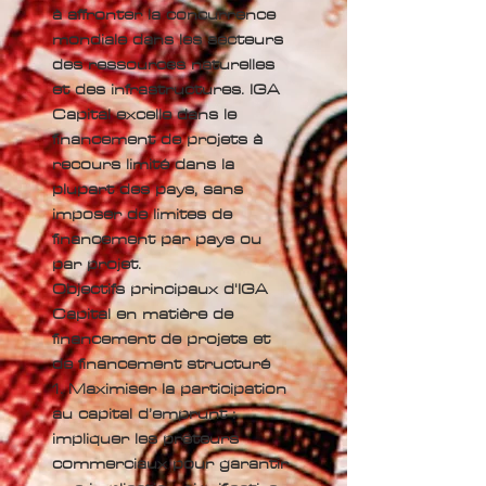
à affronter la concurrence
mondiale dans les secteurs
des ressources naturelles
et des infrastructures. IGA
Capital excelle dans le
financement de projets à
recours limité dans la
plupart des pays, sans
imposer de limites de
financement par pays ou
par projet.
Objectifs principaux d'IGA
Capital en matière de
financement de projets et
de financement structuré
1. Maximiser la participation
au capital d’emprunt :
impliquer les prêteurs
commerciaux pour garantir