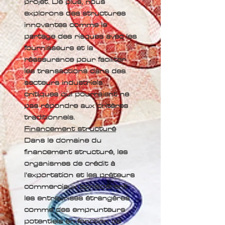
projet. De plus, nous
explorons des structures
innovantes comme le
partage des risques avec les
fournisseurs et la
réassurance pour faciliter
les transactions dans des
secteurs industriels
critiques qui pourraient ne
pas répondre aux critères
traditionnels.
Financement structuré
Dans le domaine du
financement structuré, les
organismes de crédit à
l'exportation et les prêteurs
commerciaux considèrent
les entreprises étrangères
comme des emprunteurs
potentiels en fonction de