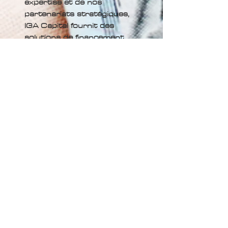
expertise et de nos
partenariats stratégiques,
IGA Capital fournit des
solutions de financement
robustes qui stimulent la
compétitivité et la
croissance à l’échelle
mondiale.
Name
*
Phone
Email
*
Transaction/Funding Required