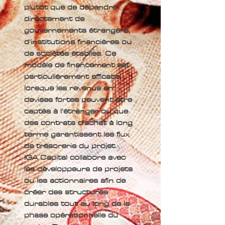
plutôt que de dépendre
directement de
gouvernements étrangers,
d'institutions financières ou
de sociétés établies. Ce
modèle de financement est
particulièrement efficace
lorsque les revenus en
devises fortes peuvent être
captés à l'étranger ou que
des contrats d'achat à long
terme garantissent les flux
de trésorerie du projet.
IGA Capital collabore avec
les développeurs de projets
ou les actionnaires afin de
créer des structures
durables tout au long de la
phase opérationnelle du