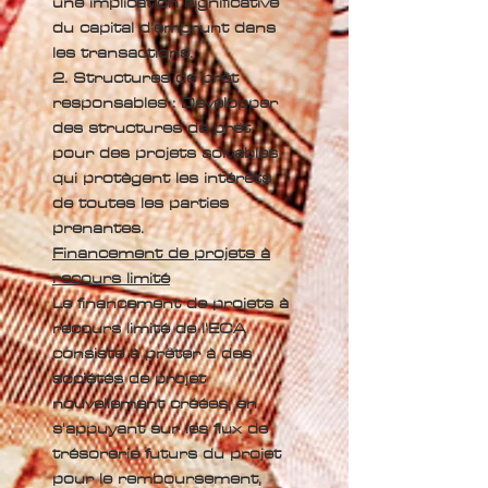
une implication significative
du capital d’emprunt dans
les transactions.
2. Structures de prêt
responsables : Développer
des structures de prêt
pour des projets solvables
qui protègent les intérêts
de toutes les parties
prenantes.
Financement de projets à
recours limité
Le financement de projets à
recours limité de l'ECA
consiste à prêter à des
sociétés de projet
nouvellement créées, en
s'appuyant sur les flux de
trésorerie futurs du projet
pour le remboursement,