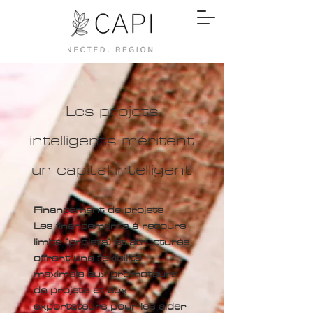
Les projets
intelligents méritent
un capital intelligent
Financement de projets
Les financements à recours
limité (projets) et structurés
offrent une flexibilité
maximale aux promoteurs
de projets et aux
exportateurs pour les aider