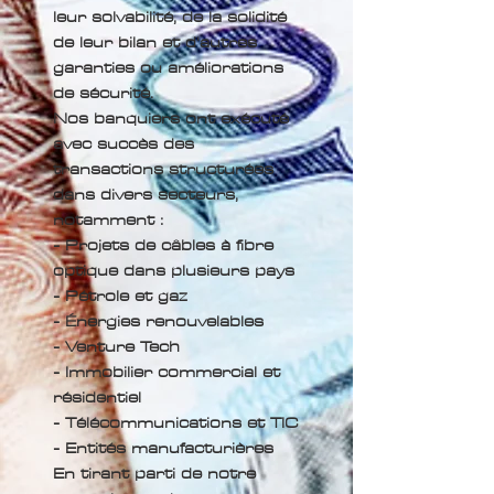
leur solvabilité, de la solidité
de leur bilan et d'autres
garanties ou améliorations
de sécurité.
Nos banquiers ont exécuté
avec succès des
transactions structurées
dans divers secteurs,
notamment :
- Projets de câbles à fibre
optique dans plusieurs pays
- Pétrole et gaz
- Énergies renouvelables
- Venture Tech
- Immobilier commercial et
résidentiel
- Télécommunications et TIC
- Entités manufacturières
En tirant parti de notre